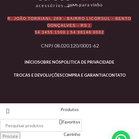
luxuosa.

Apresentando um 
R. JOÃO TORRIANI, 269 - BAIRRO LICORSUL - BENTO
design exclusivo que 
permite que a bebida 
GONÇALVES - RS |
seja girada 
54 3455 1500
|
54 98146 0002
suavemente, liberando 
ainda mais seu aroma 
CNPJ 08.020.120/0001-62
e sabor. 

A parte superior 
INÍCIO
SOBRE NÓS
POLITICA DE PRIVACIDADE
estreita do copo 
concentra esses 
aromas, aprimorando 
TROCAS E DEVOLUÇÕES
COMPRA E GARANTIA
CONTATO
ainda mais sua 
experiência de 
degustação.

Produtos
Favoritos
Carrinho
Procura