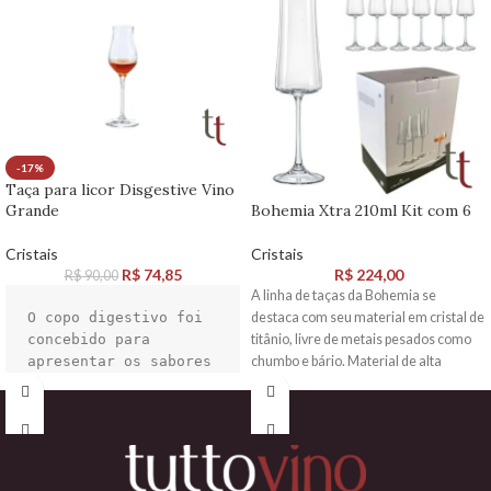
e elegante.

A taça inclui um 
'ponto de brilho' 
para auxiliar na 
formação do perlage.
-17%
Taça para licor Disgestive Vino
Bohemia Xtra 210ml Kit com 6
Grande
Cristais
Cristais
R$
224,00
R$
74,85
R$
90,00
A linha de taças da Bohemia se
destaca com seu material em cristal de
O copo digestivo foi 
titânio, livre de metais pesados como
concebido para 
chumbo e bário. Material de alta
apresentar os sabores 
durabilidade e resistentes à quebra.
e aromas das bebidas 
espirituosas no seu 
melhor, tornando cada 
gole numa experiência 
verdadeiramente 