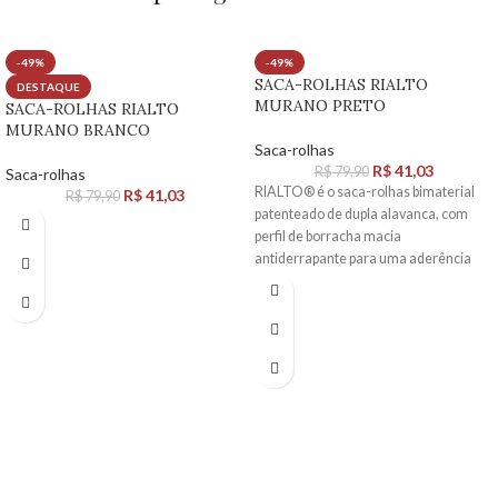
-49%
-49%
SACA-ROLHAS RIALTO
DESTAQUE
MURANO PRETO
SACA-ROLHAS RIALTO
MURANO BRANCO
Saca-rolhas
R$
41,03
R$
79,90
Saca-rolhas
RIALTO® é o saca-rolhas bimaterial
R$
41,03
R$
79,90
patenteado de dupla alavanca, com
perfil de borracha macia
antiderrapante para uma aderência
confortável. Possui formato compacto
e ergonômico, peso muito baixo e
tamanho reduzido.
Possui a característica única de possuir
duas grandes superfícies imprimíveis
em ambos os lados da alça.
Como todos os nossos saca-rolhas,
está equipado com o nosso sistema
patenteado de extracção de dupla