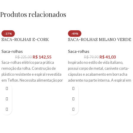
alavanca que garante a extracção
vertical de rolhas até 50 mm de
Produtos relacionados
comprimento graças às duas
alavancas independentes.
-37%
-49%
SACA-ROLHAS E-CORK
SACA-ROLHAS MILANO VERDE
Saca-rolhas
Saca-rolhas
R$
142,55
R$
41,03
R$
225,00
R$
79,90
Saca-rolhas elétrico para prática
Inspirado no estilo de vida italiano,
remoção da rolha. Construção de
possui corpo de metal, canivete corta-
plástico resistente e espiral revestida
cápsulas e acabamento em borracha
em Teflon. Necessita alimentação por
aderente na parte interna. A espiral em
pilha A4.
aço carbono é revestida com teflon e
seu sistema de extração proporciona
facilidade no momento da remoção da
rolha.