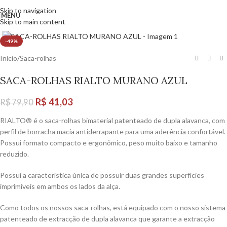
Skip to navigation
MENU
Skip to main content
Tela cheia
-49%
Início
/
Saca-rolhas
SACA-ROLHAS RIALTO MURANO AZUL
R$
41,03
R$
79,90
RIALTO® é o saca-rolhas bimaterial patenteado de dupla alavanca, com
perfil de borracha macia antiderrapante para uma aderência confortável.
Possui formato compacto e ergonômico, peso muito baixo e tamanho
reduzido.
Possui a característica única de possuir duas grandes superfícies
imprimíveis em ambos os lados da alça.
Como todos os nossos saca-rolhas, está equipado com o nosso sistema
patenteado de extracção de dupla alavanca que garante a extracção